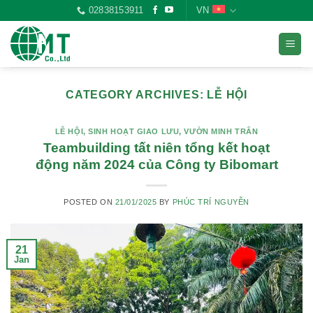
Skip
02838153911
VN
to
content
CATEGORY ARCHIVES:
LỄ HỘI
LỄ HỘI
,
SINH HOẠT GIAO LƯU
,
VƯỜN MINH TRÂN
Teambuilding tất niên tổng kết hoạt
động năm 2024 của Công ty Bibomart
POSTED ON
21/01/2025
BY
PHÚC TRÍ NGUYỄN
21
Jan