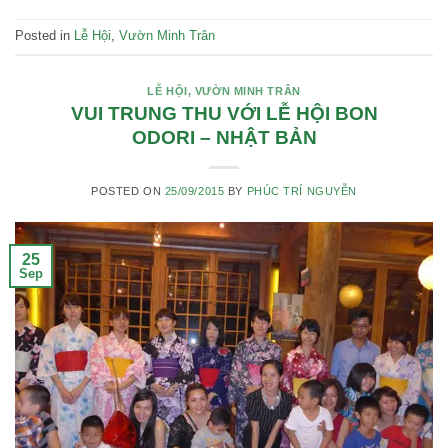
Posted in
Lễ Hội
,
Vườn Minh Trân
LỄ HỘI
,
VƯỜN MINH TRÂN
VUI TRUNG THU VỚI LỄ HỘI BON
ODORI – NHẬT BẢN
POSTED ON
25/09/2015
BY
PHÚC TRÍ NGUYỄN
25
Sep