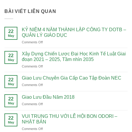
BÀI VIẾT LIÊN QUAN
KỶ NIỆM 4 NĂM THÀNH LẬP CÔNG TY DOTB –
22
QUẢN LÝ GIÁO DỤC
May
on
Comments Off
KỶ
NIỆM
Xây Dựng Chiến Lược Đại Học Kinh Tế Luật Giai
22
4
đoạn 2021 – 2025, Tầm nhìn 2035
May
NĂM
on
Comments Off
THÀNH
Xây
LẬP
Dựng
CÔNG
Giao Lưu Chuyên Gia Cấp Cao Tập Đoàn NEC
22
Chiến
TY
May
on
Comments Off
Lược
DOTB
Giao
Đại
–
Lưu
Học
Giao Lưu Đầu Năm 2018
QUẢN
22
Chuyên
Kinh
LÝ
May
on
Comments Off
Gia
Tế
GIÁO
Giao
Cấp
Luật
DỤC
Lưu
Cao
VUI TRUNG THU VỚI LỄ HỘI BON ODORI –
Giai
22
Đầu
Tập
NHẬT BẢN
đoạn
May
Năm
Đoàn
2021
on
Comments Off
2018
NEC
–