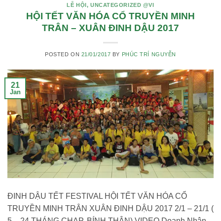
LỄ HỘI
,
UNCATEGORIZED @VI
HỘI TẾT VĂN HÓA CỔ TRUYỀN MINH
TRÂN – XUÂN ĐINH DẬU 2017
POSTED ON
21/01/2017
BY
PHÚC TRÍ NGUYỄN
21
Jan
ĐINH DẬU TẾT FESTIVAL HỘI TẾT VĂN HÓA CỔ
TRUYỀN MINH TRÂN XUÂN ĐINH DẬU 2017 2/1 – 21/1 (
5 – 24 THÁNG CHẠP, BÍNH THÂN) VIDEO Doanh Nhân