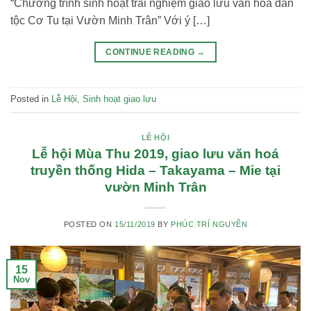
“Chương trình sinh hoạt trải nghiệm giao lưu văn hoá dân
tộc Cơ Tu tại Vườn Minh Trân” Với ý […]
CONTINUE READING
→
Posted in
Lễ Hội
,
Sinh hoạt giao lưu
LỄ HỘI
Lễ hội Mùa Thu 2019, giao lưu văn hoá
truyền thống Hida – Takayama – Mie tại
vườn Minh Trân
POSTED ON
15/11/2019
BY
PHÚC TRÍ NGUYỄN
15
Nov