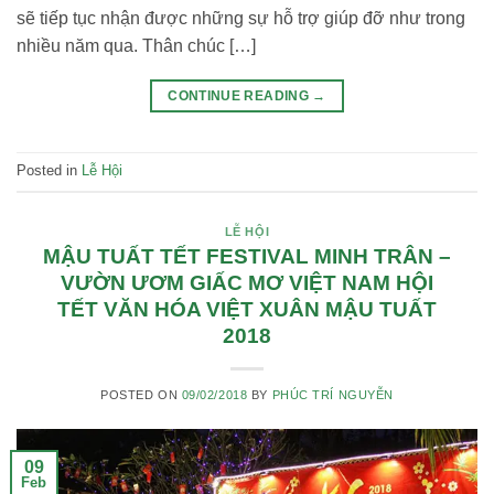
sẽ tiếp tục nhận được những sự hỗ trợ giúp đỡ như trong
nhiều năm qua. Thân chúc […]
CONTINUE READING
→
Posted in
Lễ Hội
LỄ HỘI
MẬU TUẤT TẾT FESTIVAL MINH TRÂN –
VƯỜN ƯƠM GIẤC MƠ VIỆT NAM HỘI
TẾT VĂN HÓA VIỆT XUÂN MẬU TUẤT
2018
POSTED ON
09/02/2018
BY
PHÚC TRÍ NGUYỄN
09
Feb