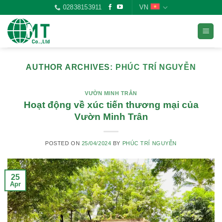
Skip
02838153911
VN
to
content
AUTHOR ARCHIVES:
PHÚC TRÍ NGUYỄN
VƯỜN MINH TRÂN
Hoạt động về xúc tiến thương mại của
Vườn Minh Trân
POSTED ON
25/04/2024
BY
PHÚC TRÍ NGUYỄN
25
Apr