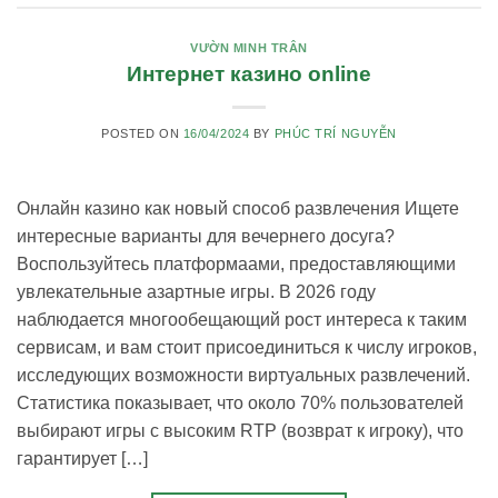
VƯỜN MINH TRÂN
Интернет казино online
POSTED ON
16/04/2024
BY
PHÚC TRÍ NGUYỄN
Онлайн казино как новый способ развлечения Ищете
интересные варианты для вечернего досуга?
Воспользуйтесь платформаами, предоставляющими
увлекательные азартные игры. В 2026 году
наблюдается многообещающий рост интереса к таким
сервисам, и вам стоит присоединиться к числу игроков,
исследующих возможности виртуальных развлечений.
Статистика показывает, что около 70% пользователей
выбирают игры с высоким RTP (возврат к игроку), что
гарантирует […]