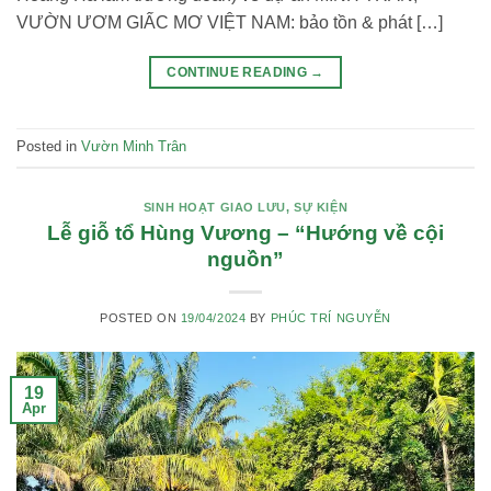
VƯỜN ƯƠM GIẤC MƠ VIỆT NAM: bảo tồn & phát […]
CONTINUE READING
→
Posted in
Vườn Minh Trân
SINH HOẠT GIAO LƯU
,
SỰ KIỆN
Lễ giỗ tổ Hùng Vương – “Hướng về cội
nguồn”
POSTED ON
19/04/2024
BY
PHÚC TRÍ NGUYỄN
19
Apr