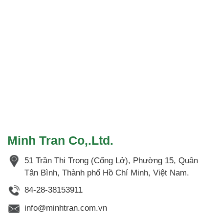
hệ
hợp
tác
Việt
–
Nhật
Minh Tran Co,.Ltd.
51 Trần Thị Trọng (Cống Lở), Phường 15, Quận
Tân Bình, Thành phố Hồ Chí Minh, Việt Nam.
84-28-38153911
info@minhtran.com.vn