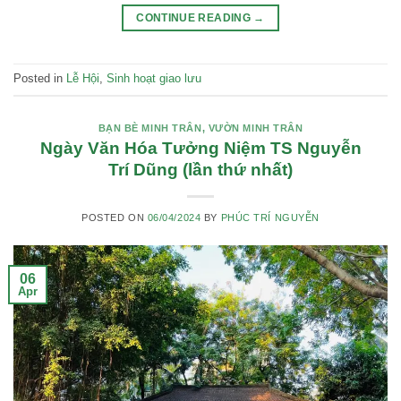
CONTINUE READING
→
Posted in
Lễ Hội
,
Sinh hoạt giao lưu
BẠN BÈ MINH TRÂN
,
VƯỜN MINH TRÂN
Ngày Văn Hóa Tưởng Niệm TS Nguyễn
Trí Dũng (lần thứ nhất)
POSTED ON
06/04/2024
BY
PHÚC TRÍ NGUYỄN
06
Apr