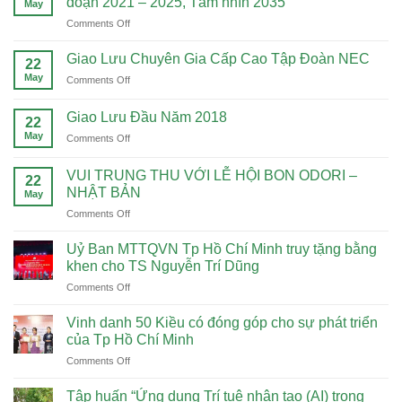
đoạn 2021 – 2025, Tầm nhìn 2035
May
NĂM
on
Comments Off
THÀNH
Xây
LẬP
Dựng
CÔNG
Giao Lưu Chuyên Gia Cấp Cao Tập Đoàn NEC
22
Chiến
TY
May
on
Comments Off
Lược
DOTB
Giao
Đại
–
Lưu
Học
Giao Lưu Đầu Năm 2018
QUẢN
22
Chuyên
Kinh
LÝ
May
on
Comments Off
Gia
Tế
GIÁO
Giao
Cấp
Luật
DỤC
Lưu
Cao
VUI TRUNG THU VỚI LỄ HỘI BON ODORI –
Giai
22
Đầu
Tập
NHẬT BẢN
đoạn
May
Năm
Đoàn
2021
on
Comments Off
2018
NEC
–
VUI
2025,
TRUNG
Uỷ Ban MTTQVN Tp Hồ Chí Minh truy tặng bằng
Tầm
THU
khen cho TS Nguyễn Trí Dũng
nhìn
VỚI
2035
on
Comments Off
LỄ
Uỷ
HỘI
Ban
BON
Vinh danh 50 Kiều có đóng góp cho sự phát triển
MTTQVN
ODORI
của Tp Hồ Chí Minh
Tp
–
on
Comments Off
Hồ
NHẬT
Vinh
Chí
BẢN
danh
Minh
Tập huấn “Ứng dụng Trí tuệ nhân tạo (AI) trong