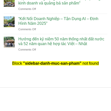
50
truy
kinh doanh và quảng bá sản phẩm”
Kiều
tặng
on
Comments Off
có
bằng
Tập
đóng
khen
huấn
góp
“Kết Nối Doanh Nghiệp – Tận Dụng AI – Định
cho
“Ứng
cho
Hình Năm 2025”
TS
dụng
sự
Nguyễn
on
Comments Off
Trí
phát
Trí
“Kết
tuệ
triển
Dũng
Nối
nhân
Hướng đến kỷ niệm 50 năm thống nhất đất nước
của
Doanh
tạo
và 52 năm quan hệ hợp tác Việt – Nhật
Tp
Nghiệp
(AI)
Hồ
on
Comments Off
–
trong
Chí
Hướng
Tận
kinh
Minh
đến
Dụng
doanh
kỷ
Block
"sidebar-danh-muc-san-pham"
AI
not found
và
niệm
–
quảng
50
Định
bá
năm
Hình
sản
thống
Năm
phẩm”
nhất
2025”
đất
nước
và
52
năm
quan