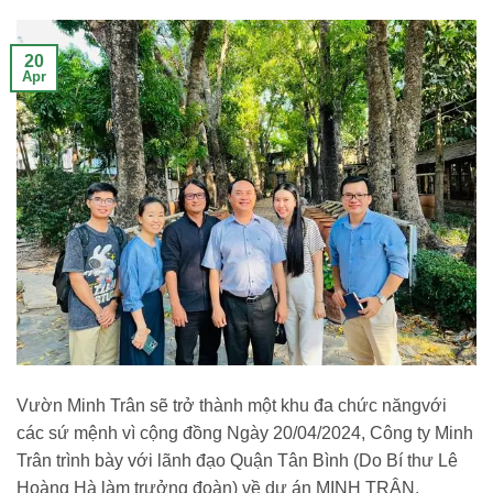
20
Apr
Vườn Minh Trân sẽ trở thành một khu đa chức năngvới
các sứ mệnh vì cộng đồng Ngày 20/04/2024, Công ty Minh
Trân trình bày với lãnh đạo Quận Tân Bình (Do Bí thư Lê
Hoàng Hà làm trưởng đoàn) về dự án MINH TRÂN,