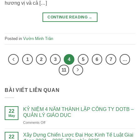
hương vị và cả […]
CONTINUE READING
→
Posted in
Vườn Minh Trân
1
2
3
4
5
6
7
…
11
BÀI VIẾT LIÊN QUAN
KỶ NIỆM 4 NĂM THÀNH LẬP CÔNG TY DOTB –
22
QUẢN LÝ GIÁO DỤC
May
on
Comments Off
KỶ
NIỆM
Xây Dựng Chiến Lược Đại Học Kinh Tế Luật Giai
22
4