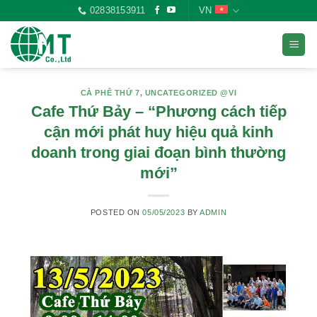
Skip
02838153911
VN
to
content
CÀ PHÊ THỨ 7
,
UNCATEGORIZED @VI
Cafe Thứ Bảy – “Phương cách tiếp
cận mới phát huy hiệu quả kinh
doanh trong giai đoạn bình thường
mới”
POSTED ON
05/05/2023
BY
ADMIN