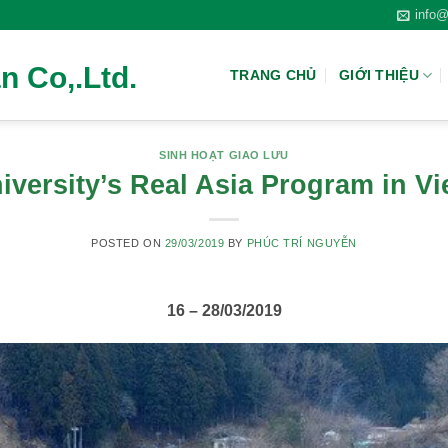
info@
n Co,.Ltd.
TRANG CHỦ
GIỚI THIỆU
SINH HOẠT GIAO LƯU
iversity’s Real Asia Program in V
POSTED ON
29/03/2019
BY
PHÚC TRÍ NGUYỄN
16 – 28/03/2019