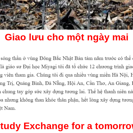
Giao lưu cho một ngày mai
 sóng thần ở vùng Đông Bắc Nhật Bản tám năm trước có thể 
là giáo sư Đại học Miyagi tôi đã tổ chức 12 chương trình gia
ng viên tham gia. Chúng tôi đi qua nhiều vùng miền Hà Nội
ng Trị, Quảng Bình, Đà Nẵng, Hội An, Cần Thơ, An Giang,
 chung tay góp sức xây dựng tương lai. Thế hệ thanh niên nà
ọa nhưng không than khóc thân phận, hết lòng xây dựng tương 
iệt Nam.
tudy Exchange for a tomorr