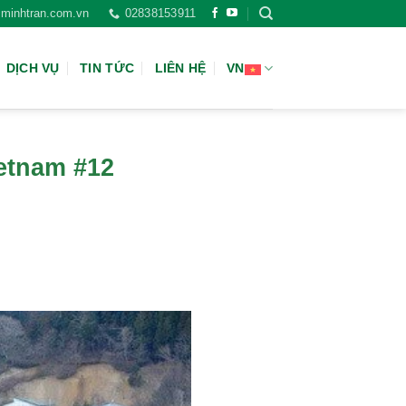
minhtran.com.vn
02838153911
DỊCH VỤ
TIN TỨC
LIÊN HỆ
VN
ietnam #12