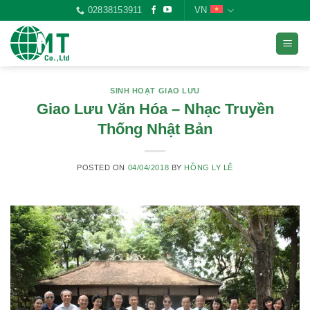
Skip
02838153911
VN
to
content
SINH HOẠT GIAO LƯU
Giao Lưu Văn Hóa – Nhạc Truyền
Thống Nhật Bản
POSTED ON
04/04/2018
BY
HỒNG LY LÊ