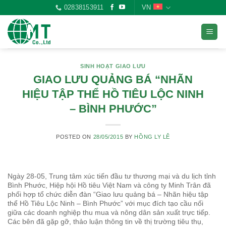
Skip
02838153911
VN
to
content
SINH HOẠT GIAO LƯU
GIAO LƯU QUẢNG BÁ “NHÃN
HIỆU TẬP THỂ HỒ TIÊU LỘC NINH
– BÌNH PHƯỚC”
POSTED ON
28/05/2015
BY
HỒNG LY LÊ
Ngày 28-05, Trung tâm xúc tiến đầu tư thương mại và du lịch tỉnh
Bình Phước, Hiệp hội Hồ tiêu Việt Nam và công ty Minh Trân đã
phối hợp tổ chức diễn đàn “Giao lưu quảng bá – Nhãn hiệu tập
thể Hồ Tiêu Lộc Ninh – Bình Phước” với mục đích tạo cầu nối
giữa các doanh nghiệp thu mua và nông dân sản xuất trực tiếp.
Các bên đã gặp gỡ, thảo luận thông tin về thị trường tiêu thụ,