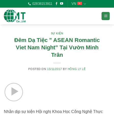
Skip
02838153911
VN
to
content
SỰ KIỆN
Đêm Dạ Tiệc ” ASEAN Romantic
Viet Nam Night” Tại Vườn Minh
Trân
POSTED ON
15/11/2017
BY
HỒNG LY LÊ
Nhân dịp sự kiện Hội nghị Khoa Học Công Nghệ Thực