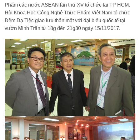
Phẩm các nước ASEAN lần thứ XV tổ chức tại TP HCM.
Hội Khoa Học Công Nghệ Thực Phẩm Việt Nam tổ chức
Đêm Dạ Tiệc giao lưu thân mật với đại biểu quốc tế tại
vườn Minh Trân từ 18g đến 21g30 ngày 15/11/2017.