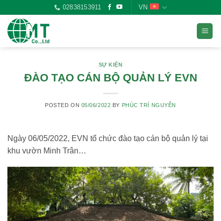
Skip
02838153911
VN
to
content
SỰ KIỆN
ĐÀO TẠO CÁN BỘ QUẢN LÝ EVN
POSTED ON
05/06/2022
BY
PHÚC TRÍ NGUYỄN
Ngày 06/05/2022, EVN tổ chức đào tạo cán bộ quản lý tại
khu vườn Minh Trân…