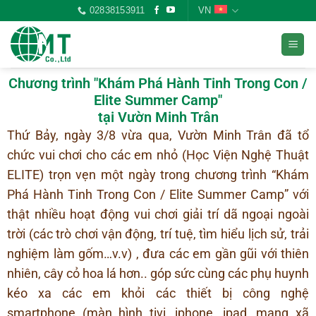
02838153911
VN
Chương trình "Khám Phá Hành Tinh Trong Con /
Elite Summer Camp"
tại Vườn Minh Trân
Thứ Bảy, ngày 3/8 vừa qua, Vườn Minh Trân đã tổ
chức vui chơi cho các em nhỏ (Học Viện Nghệ Thuật
ELITE) trọn vẹn một ngày trong chương trình “Khám
Phá Hành Tinh Trong Con / Elite Summer Camp” với
thật nhiều hoạt động vui chơi giải trí dã ngoại ngoài
trời (các trò chơi vận động, trí tuệ, tìm hiểu lịch sử, trải
nghiệm làm gốm…v.v) , đưa các em gần gũi với thiên
nhiên, cây cỏ hoa lá hơn.. góp sức cùng các phụ huynh
kéo xa các em khỏi các thiết bị công nghệ
smartphone (màn hình tivi, iphone, ipad, mạng xã