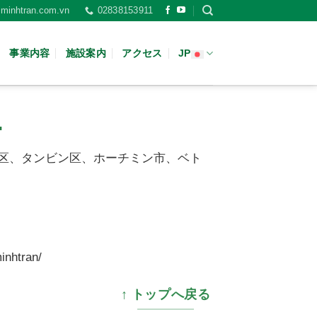
minhtran.com.vn
02838153911
事業内容
施設案内
アクセス
JP
.
ng Lo)、15区、タンビン区、ホーチミン市、ベト
inhtran/
↑ トップへ戻る