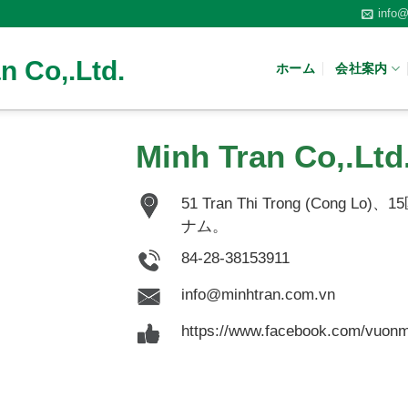
info@
n Co,.Ltd.
ホーム
会社案内
Minh Tran Co,.Ltd
51 Tran Thi Trong (Co
ナム。
84-28-38153911
info@minhtran.com.vn
https://www.facebook.com/vuonm