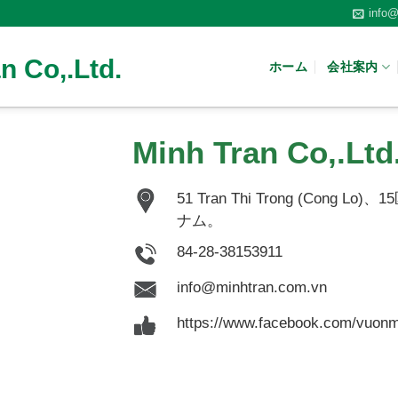
info@
n Co,.Ltd.
ホーム
会社案内
Minh Tran Co,.Ltd
51 Tran Thi Trong (Co
ナム。
84-28-38153911
info@minhtran.com.vn
https://www.facebook.com/vuonm