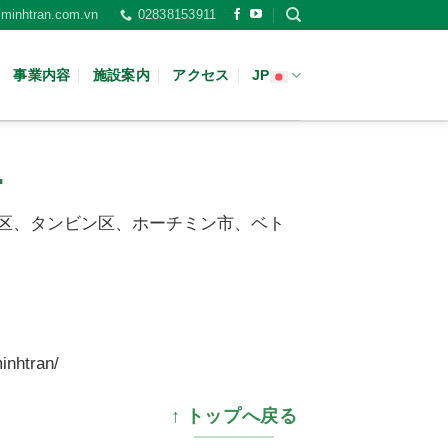
minhtran.com.vn
02838153911
事業内容
施設案内
アクセス
JP
.
ng Lo)、15区、タンビン区、ホーチミン市、ベト
inhtran/
↑ トップへ戻る