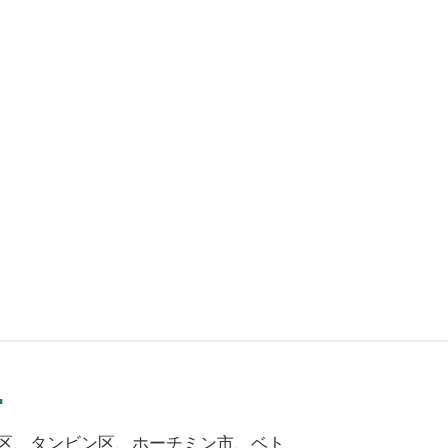
.
ng Lo)、15区、タンビン区、ホーチミン市、ベト