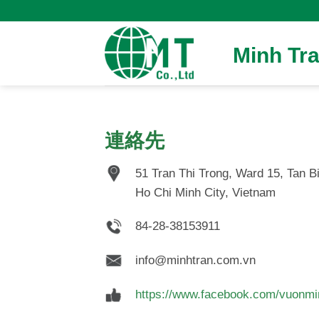
Skip
to
content
Minh Tra
​連絡先
51 Tran Thi Trong, Ward 15, Tan Bi
Ho Chi Minh City, Vietnam
84-28-38153911
info@minhtran.com.vn
https://www.facebook.com/vuonmi